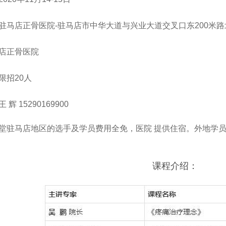
驻马店正骨医院
-
驻马店市中华大道与兴业大道交叉口东
200
米路
店正骨医院
限招
20
人
王 辉
15290169900
堂驻马店地区的选手及学员费用全免，医院 提供住宿。外地学员收
课程介绍：