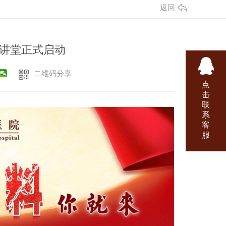
返回
讲堂正式启动
二维码分享
点
击
联
系
客
服