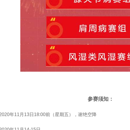
参赛须知：
2020
年
11
月
13
日
18:00
前（星期五），谢绝空降
2020
年
11
月
14-15
日