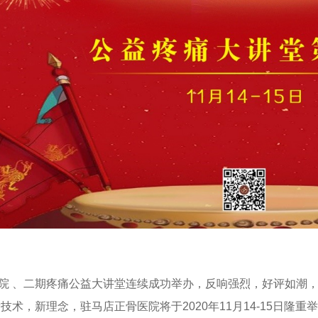
院 、二期疼痛公益大讲堂连续成功举办，反响强烈，好评如潮
新技术，新理念，驻马店正骨医院将于
2020
年
11
月
14-15
日隆重举