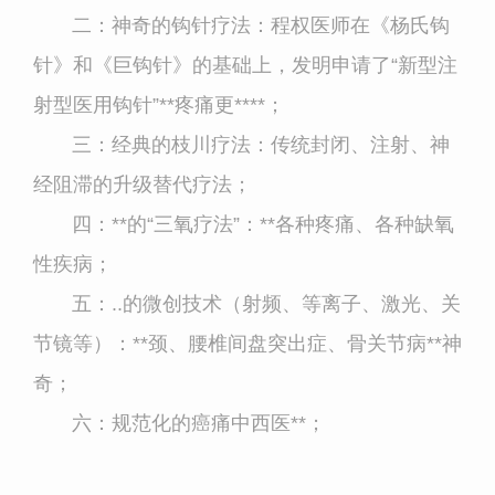
二：神奇的钩针疗法：程权医师在《杨氏钩
针》和《巨钩针》的基础上，发明申请了
“
新型注
射型医用钩针
”
**疼痛更****；
三：经典的枝川疗法：传统封闭、注射、神
经阻滞的升级替代疗法；
四：**的
“
三氧疗法
”
：**各种疼痛、各种缺氧
性疾病；
五：..的微创技术（射频、等离子、激光、关
节镜等）：**颈、腰椎间盘突出症、骨关节病**神
奇；
六：规范化的癌痛中西医**；