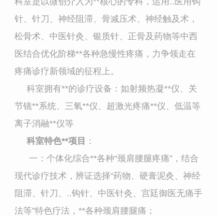
科室是以微创介入为**核心的专科，运用..医用钩
针、针刀、神经阻滞、骨减压术、神经触及术，
松骨术、中医针灸、银质针、正骨及药物等中西
医结合优化阶梯**各种急慢性疼痛，力争领走在
疼痛诊疗新领域的征程上。
科室拥有**的诊疗设备：如射频热凝**仪、关
节镜**系统、三氧**仪、超激光疼痛**仪、低温等
离子消融**仪等
科室特色**项目
：
一：个体化综合**各种
“
颈肩腰腿疼痛
”
，结合
现代诊疗技术，辨证选择
“
药物、硬膏泥灸、神经
阻滞、针刀、..钩针、中医针灸、宫廷御医无痛手
法等
”
特色疗法，**各种颈肩腰腿痛；