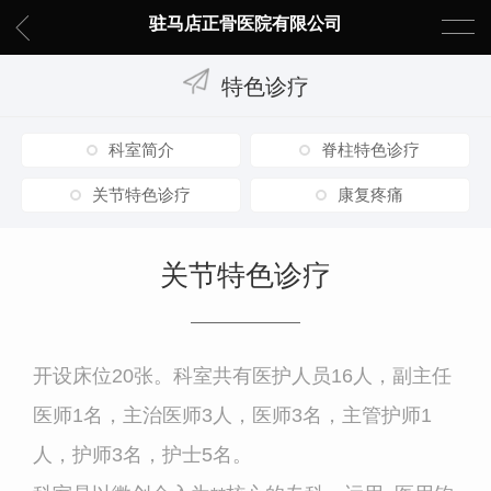
驻马店正骨医院有限公司
特色诊疗
科室简介
脊柱特色诊疗
关节特色诊疗
康复疼痛
关节特色诊疗
开设床位
20
张。科室共有医护人员
16
人，副主任
医师
1
名，主治医师
3
人，医师
3
名，主管护师
1
人，护师
3
名，护士
5
名。