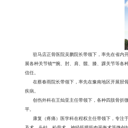
驻马店正骨医院
吴鹏院长
带领下，率先在省内
展各种关节镜**腕、肘、肩、髋、膝、踝关节等各
信任。
在
蔡春雨院长
带领下，率先在豫南地区开展胫
疾病。
创伤外科在
王灿亚主任
带领下，各种四肢骨折
平。
康复（疼痛）医学科在
程权主任
带领下，专注于
及术、头针、松骨术、神经筋膜筋肉平衡术等微创技