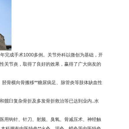
同年完成手术
1000
多例。关节外科以微创为基础，开
骨性关节炎，取得了良好的效果，赢得了广大病友的
，胫骨横向骨搬移**糖尿病足、脉管炎等肢体缺血性
和髋臼复杂骨折及多发骨折救治等已达到业内..水
..医用钩针、针刀、射频、臭氧、骨减压术、神经触
本科拥有中医特色**火灸、泥灸、蜡灸等中医特色