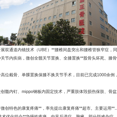
开展双通道内镜技术（
UBE
）**腰椎间盘突出和腰椎管狭窄症，
种关节内疾病，微创全髋关节置换、全膝置换**股骨头坏死、膝
骨高位截骨、单髁置换保膝不换关节手术，目前已完成
1000
余例
微创髓内钉、
mippo
钢板内固定技术，严重肢体毁损伤保肢、骨盆
微创特色的康复疼痛**，率先提出康复疼痛**超市。主要运用**
术优化组合**急慢性疼痛、中风后遗症、脑瘫、部分疑难杂症。