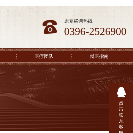
康复咨询热线：
0396-2526900
医疗团队
就医指南
点
击
联
系
客
服