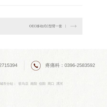
OEC移动式C型臂一套
715394
疼痛科：0396-2583592
城市分站
：
驻马店
南阳
信阳
周口
漯河