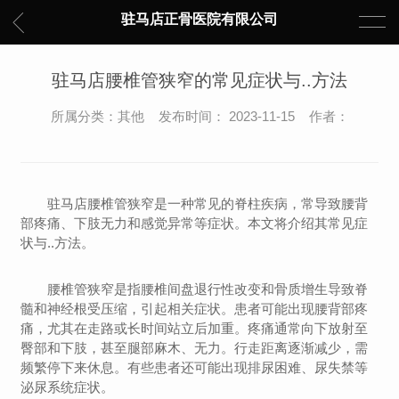
驻马店正骨医院有限公司
驻马店腰椎管狭窄的常见症状与..方法
所属分类：其他 发布时间： 2023-11-15 作者：
驻马店腰椎管狭窄是一种常见的脊柱疾病，常导致腰背
部疼痛、下肢无力和感觉异常等症状。本文将介绍其常见症
状与..方法。
腰椎管狭窄是指腰椎间盘退行性改变和骨质增生导致脊
髓和神经根受压缩，引起相关症状。患者可能出现腰背部疼
痛，尤其在走路或长时间站立后加重。疼痛通常向下放射至
臀部和下肢，甚至腿部麻木、无力。行走距离逐渐减少，需
频繁停下来休息。有些患者还可能出现排尿困难、尿失禁等
泌尿系统症状。