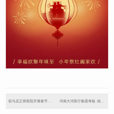
驻马店正骨医院开展春节节前行政大查房并为全院职工送去春节福利
河南大河医疗集团考核..组莅临我院就2021年目标任务完成情况进行考核