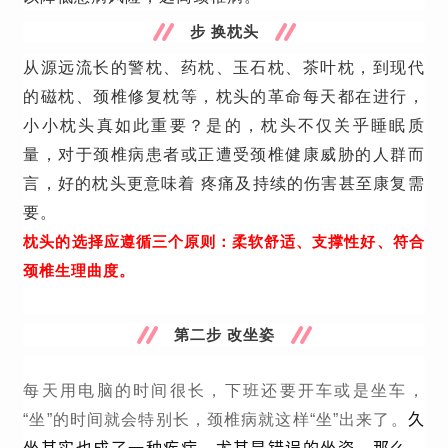
步 换枕头
从源远流长的警枕、药枕、玉石枕、茶叶枕，到现代
的磁枕、颈椎修复枕等，枕头的革命每天都在进行，
小小枕头真如此重要？是的，枕头不仅关乎睡眠质
量，对于颈椎病患者或正遭受颈椎健康威胁的人群而
言，好的枕头更意味着 疼痛及持续的伤害甚至康复需
要。
枕头的选择应遵循三个原则：柔软舒适、支撑性好、符合
颈椎生理曲度。
第二步 改坐姿
每天用电脑的时间很长，下班还要
开车
或是
坐车
，
久
“坐”的时间就会特别长，颈椎病就这样“坐”出来了。