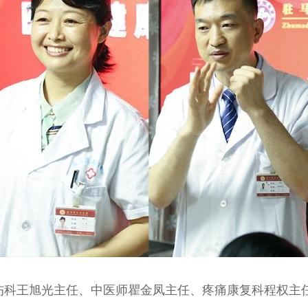
科王旭光主任、中医师瞿金凤主任、疼痛康复科程权主任