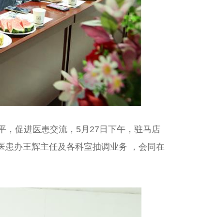
平，促进医患交流，5
月
27
日下午，驻马店
医患办王辉主任及各科室抽调业务 ，会同在