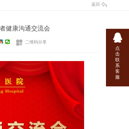
返回
者健康沟通交流会
二维码分享
点
击
联
系
客
服